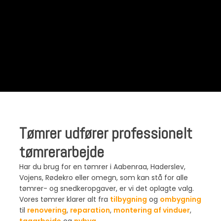
Tømrer udfører professionelt
tømrerarbejde
​Har du brug for en tømrer i Aabenraa, Haderslev,
Vojens, Rødekro eller omegn, som kan stå for alle
tømrer- og snedkeropgaver, er vi det oplagte valg.
Vores tømrer klarer alt fra
tilbygning
og
ombygning
​til
renovering
,
reparation
,
montering af vinduer
,
tagarbejde
og
nybyg
.